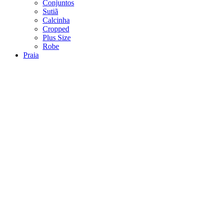
Conjuntos
Sutiã
Calcinha
Cropped
Plus Size
Robe
Praia