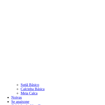
Sutiã Básico
Calcinha Básica
Meia Calça
Noivas
Se apaixone