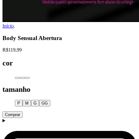
Início
.
Body Sensual Abertura
R$119,99
cor
tamanho
P
M
G
GG
Comprar